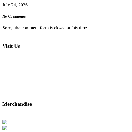
July 24, 2026
No Comments
Sorry, the comment form is closed at this time.
Visit Us
6103 Kirby Dr.
Houston, Texas 77005
Email:
ben@bhrrc.com
Phone: 713-454-4267
Merchandise